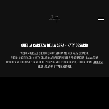
Quella carezza della Sera - Katy Desario
Video musicale girato e montato da me per Katy Desario.
Audio: Voce e cori : Katy Desario Arrangiamenti e produzione : Salvatore
Arcadipane Chitarre : Daniele De Pompeis Video: Canon R5c, Zhiyun crane
#eosr5c
#r5c
#canon
#italiansinger